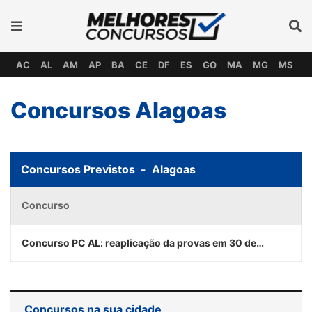
AC
AL
AM
AP
BA
CE
DF
ES
GO
MA
MG
MS
M
Concursos Alagoas
Concursos Previstos - Alagoas
Concurso
Concurso PC AL: reaplicação da provas em 30 de
janeiro
Concursos na sua cidade