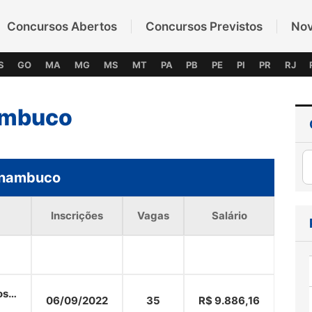
Concursos Abertos
Concursos Previstos
No
S
GO
MA
MG
MS
MT
PA
PB
PE
PI
PR
RJ
ambuco
rnambuco
Inscrições
Vagas
Salário
os
06/09/2022
35
R$ 9.886,16
s