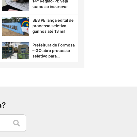
14ª Região-PI: veja
como se inscrever
SES PE lança edital de
processo seletivo,
ganhos até 13 mil
Prefeitura de Formosa
– GO abre processo
seletivo para
diferentes áreas
a?