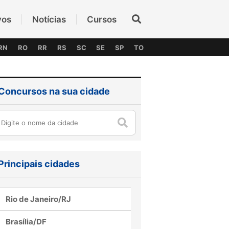
vos
Notícias
Cursos
RN
RO
RR
RS
SC
SE
SP
TO
Concursos na sua cidade
Principais cidades
Rio de Janeiro/RJ
Brasília/DF