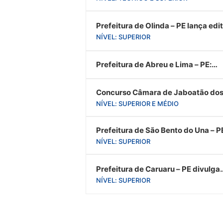
Prefeitura de Olinda – PE lança edit
de processo seletivo, confira
NÍVEL: SUPERIOR
Prefeitura de Abreu e Lima – PE:
Inscrições abertas! Veja como
concorrer
Concurso Câmara de Jaboatão do
Guararapes – PE: Inscrição e Edital
NÍVEL: SUPERIOR E MÉDIO
Prefeitura de São Bento do Una – P
abre 173 vagas, confira.
NÍVEL: SUPERIOR
Prefeitura de Caruaru – PE divulga
edital do processo seletivo com
NÍVEL: SUPERIOR
remuneração de R$ 10,2 MIL