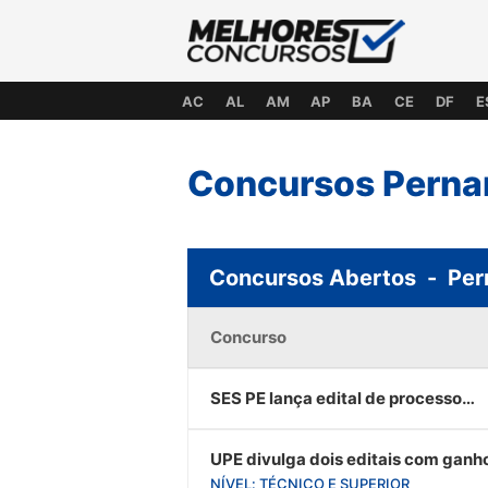
AC
AL
AM
AP
BA
CE
DF
E
Concursos Pern
Concursos Abertos - Pe
Concurso
SES PE lança edital de processo
seletivo, ganhos até 13 mil
UPE divulga dois editais com ganh
até R$ 9 mil em 35 vagas imediata
NÍVEL: TÉCNICO E SUPERIOR