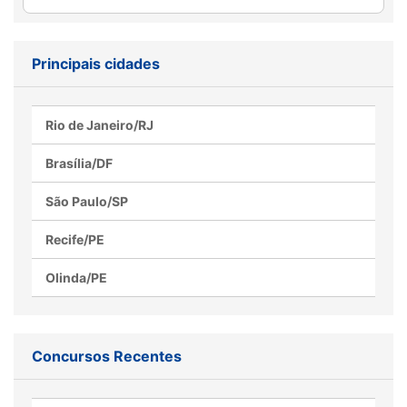
Como o inglês pode ser
Processo seletivo MOBI-
seu aliado na preparação
Rio abre vagas para nível
Principais cidades
para concursos públicos
médio, confira
Rio de Janeiro/RJ
Brasília/DF
São Paulo/SP
Recife/PE
Olinda/PE
Concursos Recentes