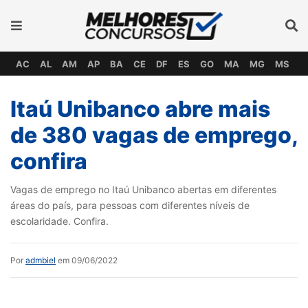
AC
AL
AM
AP
BA
CE
DF
ES
GO
MA
MG
MS
M
Itaú Unibanco abre mais
de 380 vagas de emprego,
confira
Vagas de emprego no Itaú Unibanco abertas em diferentes
áreas do país, para pessoas com diferentes níveis de
escolaridade. Confira.
Por
admbiel
em 09/06/2022