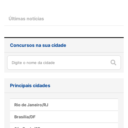
Últimas notícias
Concursos na sua cidade
Como o inglês pode ser
Processo seletivo MOBI-
seu aliado na preparação
Rio abre vagas para nível
Principais cidades
para concursos públicos
médio, confira
Rio de Janeiro/RJ
Brasília/DF