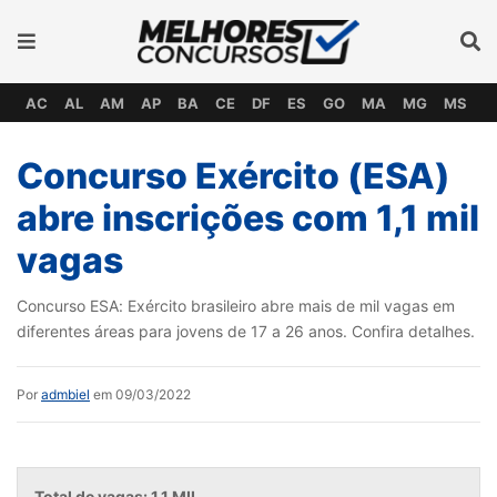
AC
AL
AM
AP
BA
CE
DF
ES
GO
MA
MG
MS
M
Concurso Exército (ESA)
abre inscrições com 1,1 mil
vagas
Concurso ESA: Exército brasileiro abre mais de mil vagas em
diferentes áreas para jovens de 17 a 26 anos. Confira detalhes.
Por
admbiel
em 09/03/2022
Total de vagas: 1,1 MIL