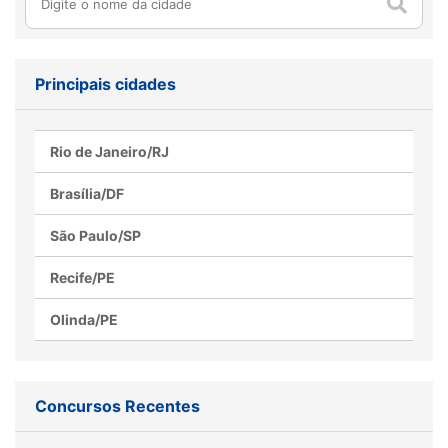
Como o inglês pode ser
Processo seletivo MOBI-
seu aliado na preparação
Rio abre vagas para nível
Principais cidades
para concursos públicos
médio, confira
Rio de Janeiro/RJ
Brasília/DF
São Paulo/SP
Recife/PE
Olinda/PE
Concursos Recentes