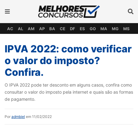
AC
AL
AM
AP
BA
CE
DF
ES
GO
MA
MG
MS
M
IPVA 2022: como verificar
o valor do imposto?
Confira.
O IPVA 2022 pode ter desconto em alguns casos, confira como
consultar o valor do imposto pela internet e quais são as formas
de pagamento.
Por
admbiel
em 11/02/2022