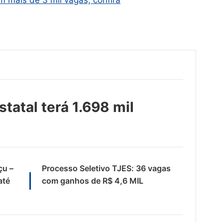
 mais de 3 mil vagas, confira
statal terá 1.698 mil
çu –
Processo Seletivo TJES: 36 vagas
até
com ganhos de R$ 4,6 MIL