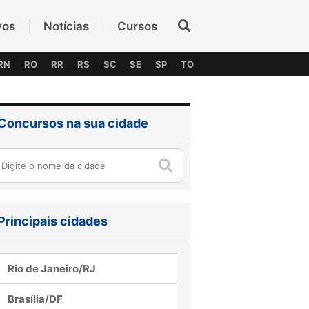
vos
Notícias
Cursos
RN
RO
RR
RS
SC
SE
SP
TO
Concursos na sua cidade
Principais cidades
Rio de Janeiro/RJ
Brasília/DF