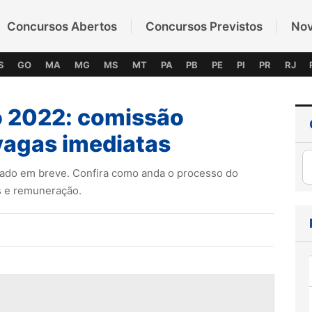
Concursos Abertos
Concursos Previstos
No
S
GO
MA
MG
MS
MT
PA
PB
PE
PI
PR
RJ
 2022: comissão
vagas imediatas
çado em breve. Confira como anda o processo do
os e remuneração.