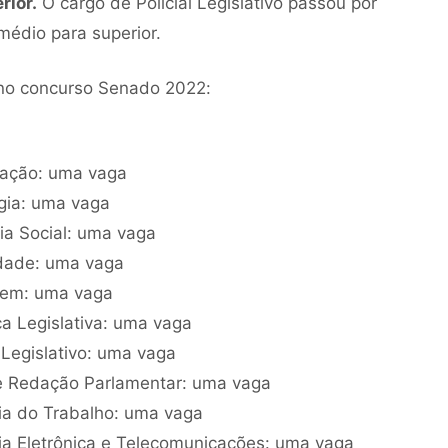
rior.
O cargo de Policial Legislativo passou por
médio para superior.
 no concurso Senado 2022:
tração: uma vaga
ogia: uma vaga
cia Social: uma vaga
lidade: uma vaga
agem: uma vaga
ica Legislativa: uma vaga
 Legislativo: uma vaga
o e Redação Parlamentar: uma vaga
ria do Trabalho: uma vaga
ria Eletrônica e Telecomunicações: uma vaga