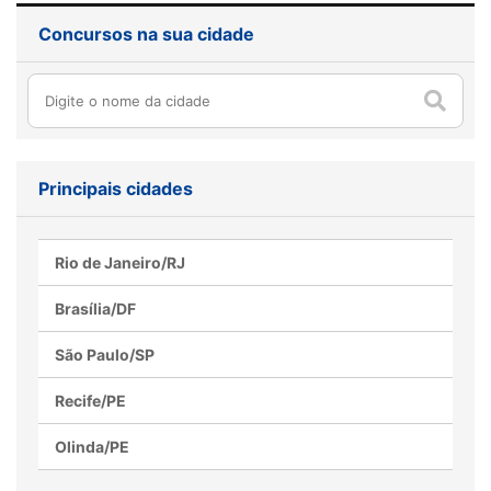
Concursos na sua cidade
Como o inglês pode ser
Processo seletivo MOBI-
seu aliado na preparação
Rio abre vagas para nível
Principais cidades
para concursos públicos
médio, confira
Rio de Janeiro/RJ
Brasília/DF
São Paulo/SP
Recife/PE
Olinda/PE