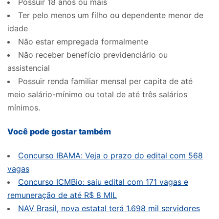
Possuir 18 anos ou mais
Ter pelo menos um filho ou dependente menor de
idade
Não estar empregada formalmente
Não receber benefício previdenciário ou
assistencial
Possuir renda familiar mensal per capita de até
meio salário-mínimo ou total de até três salários
mínimos.
Você pode gostar também
Concurso IBAMA: Veja o prazo do edital com 568
vagas
Concurso ICMBio: saiu edital com 171 vagas e
remuneração de até R$ 8 MIL
NAV Brasil, nova estatal terá 1.698 mil servidores