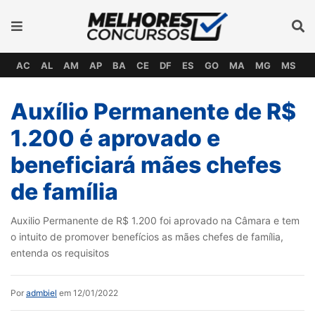
AC
AL
AM
AP
BA
CE
DF
ES
GO
MA
MG
MS
M
Auxílio Permanente de R$
1.200 é aprovado e
beneficiará mães chefes
de família
Auxilio Permanente de R$ 1.200 foi aprovado na Câmara e tem
o intuito de promover benefícios as mães chefes de família,
entenda os requisitos
Por
admbiel
em 12/01/2022